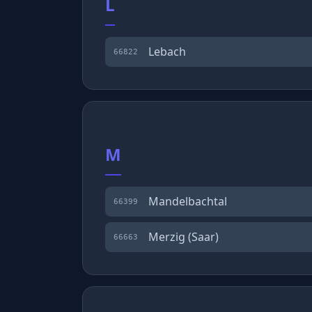
L
Lebach
66822
M
Mandelbachtal
66399
Merzig (Saar)
66663