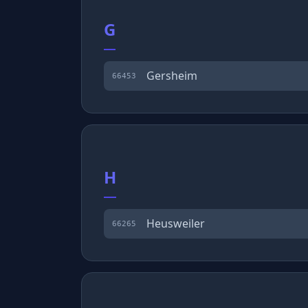
G
Gersheim
66453
H
Heusweiler
66265