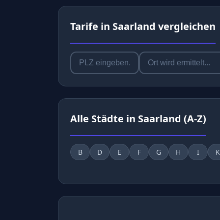
Tarife in Saarland vergleichen
Alle Städte in Saarland (A-Z)
B
D
E
F
G
H
I
K