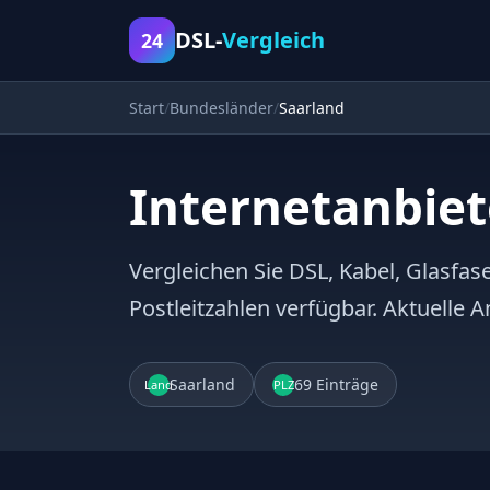
DSL-
Vergleich
24
Start
Bundesländer
Saarland
Internetanbiet
Vergleichen Sie DSL, Kabel, Glasfase
Postleitzahlen verfügbar. Aktuelle 
Saarland
69 Einträge
Land
PLZ