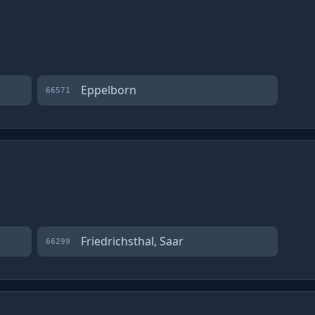
Eppelborn
66571
Friedrichsthal, Saar
66299