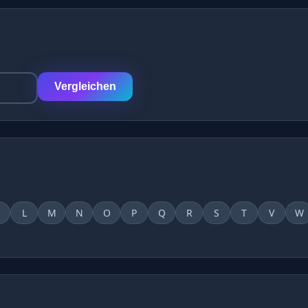
Vergleichen
L
M
N
O
P
Q
R
S
T
V
W