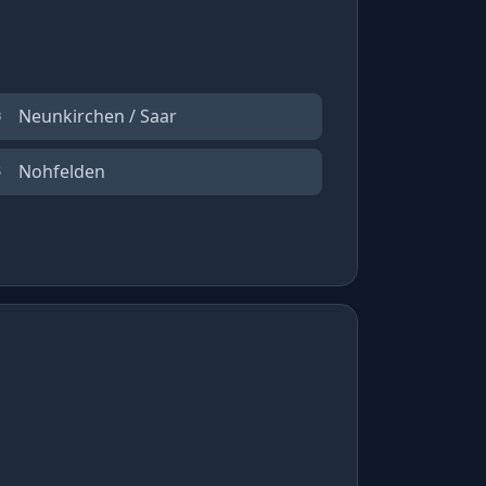
Neunkirchen / Saar
8
Nohfelden
5