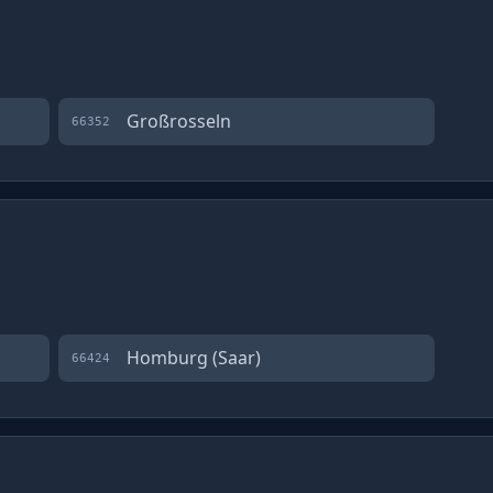
Großrosseln
66352
Homburg (Saar)
66424