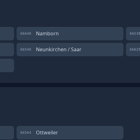
Namborn
66640
6653
Neunkirchen / Saar
66540
6662
Ottweiler
66564