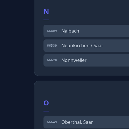
N
Nalbach
66809
Neunkirchen / Saar
66539
Nonnweiler
66620
O
Oberthal, Saar
66649