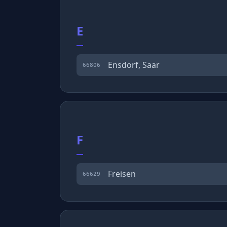
E
Ensdorf, Saar
66806
F
Freisen
66629