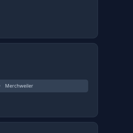
Merchweiler
9