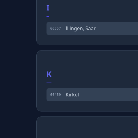
I
Illingen, Saar
66557
K
Kirkel
66459