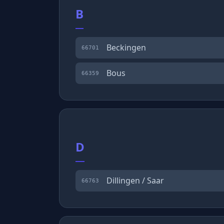
B
Beckingen
66701
Bous
66359
D
Dillingen / Saar
66763