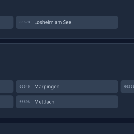
Losheim am See
66679
Marpingen
66646
6658
Mettlach
66693