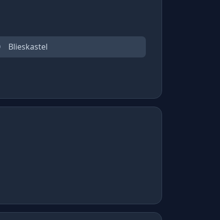
Blieskastel
0