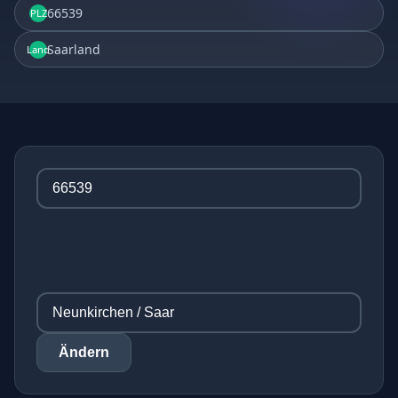
66539
PLZ
Saarland
Land
Ändern