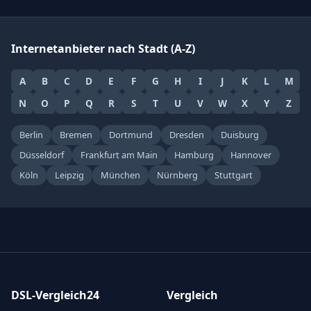
Internetanbieter nach Stadt (A-Z)
A
B
C
D
E
F
G
H
I
J
K
L
M
N
O
P
Q
R
S
T
U
V
W
X
Y
Z
Berlin
Bremen
Dortmund
Dresden
Duisburg
Düsseldorf
Frankfurt am Main
Hamburg
Hannover
Köln
Leipzig
München
Nürnberg
Stuttgart
DSL-Vergleich24
Vergleich