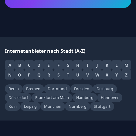
Internetanbieter nach Stadt (A-Z)
A
B
C
D
E
F
G
H
I
J
K
L
M
N
O
P
Q
R
S
T
U
V
W
X
Y
Z
Berlin
Bremen
Dortmund
Dresden
Duisburg
Düsseldorf
Frankfurt am Main
Hamburg
Hannover
Köln
Leipzig
München
Nürnberg
Stuttgart