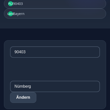
90403
PLZ
Bayern
Land
Ändern