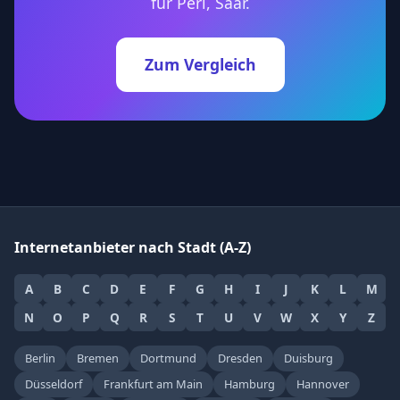
für Perl, Saar.
Zum Vergleich
Internetanbieter nach Stadt (A-Z)
A
B
C
D
E
F
G
H
I
J
K
L
M
N
O
P
Q
R
S
T
U
V
W
X
Y
Z
Berlin
Bremen
Dortmund
Dresden
Duisburg
Düsseldorf
Frankfurt am Main
Hamburg
Hannover