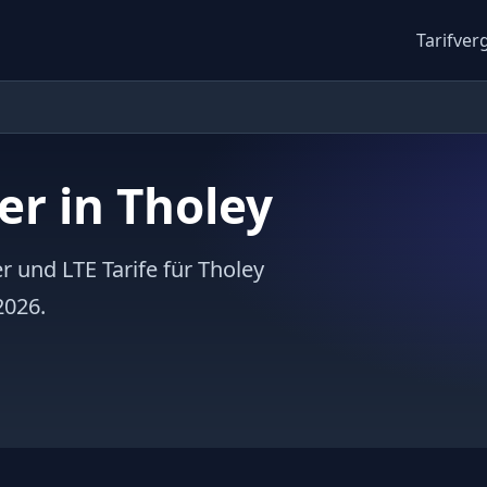
Tarifver
er in Tholey
r und LTE Tarife für Tholey
2026.