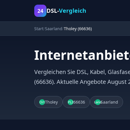
DSL-
Vergleich
24
Start
Saarland
Tholey (66636)
Internetanbiet
Vergleichen Sie DSL, Kabel, Glasfase
(66636). Aktuelle Angebote August 
Tholey
66636
Saarland
Ort
PLZ
Land