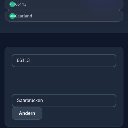
66113
PLZ
Saarland
Land
Ändern