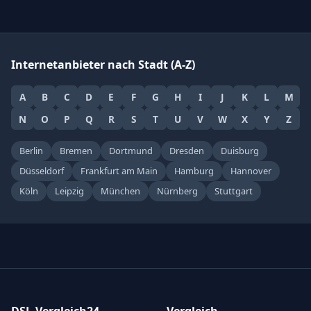
Internetanbieter nach Stadt (A-Z)
A
B
C
D
E
F
G
H
I
J
K
L
M
N
O
P
Q
R
S
T
U
V
W
X
Y
Z
Berlin
Bremen
Dortmund
Dresden
Duisburg
Düsseldorf
Frankfurt am Main
Hamburg
Hannover
Köln
Leipzig
München
Nürnberg
Stuttgart