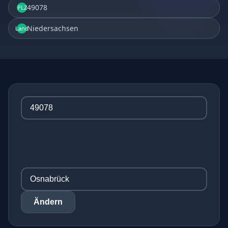
49078
PLZ
Niedersachsen
Land
Ändern