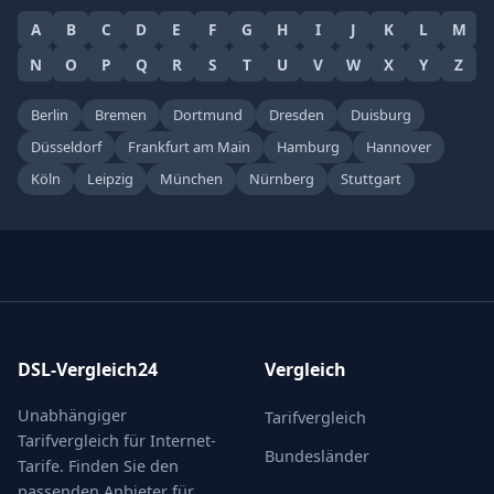
A
B
C
D
E
F
G
H
I
J
K
L
M
N
O
P
Q
R
S
T
U
V
W
X
Y
Z
Berlin
Bremen
Dortmund
Dresden
Duisburg
Düsseldorf
Frankfurt am Main
Hamburg
Hannover
Köln
Leipzig
München
Nürnberg
Stuttgart
DSL-Vergleich24
Vergleich
Unabhängiger
Tarifvergleich
Tarifvergleich für Internet-
Bundesländer
Tarife. Finden Sie den
passenden Anbieter für