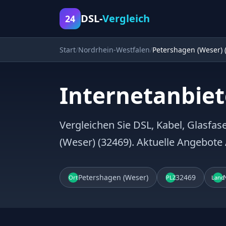
DSL-
Vergleich
24
Start
Nordrhein-Westfalen
Petershagen (Weser) 
Internetanbiet
Vergleichen Sie DSL, Kabel, Glasfas
(Weser) (32469). Aktuelle Angebote
Petershagen (Weser)
32469
Ort
PLZ
Land