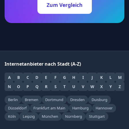
Zum Vergleich
Internetanbieter nach Stadt (A-Z)
A
B
C
D
E
F
G
H
I
J
K
L
M
N
O
P
Q
R
S
T
U
V
W
X
Y
Z
Berlin
Bremen
Dortmund
Dresden
Duisburg
Düsseldorf
Frankfurt am Main
Hamburg
Hannover
Köln
Leipzig
München
Nürnberg
Stuttgart