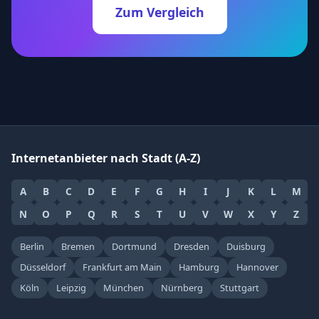
Zum Vergleich
Internetanbieter nach Stadt (A-Z)
A
B
C
D
E
F
G
H
I
J
K
L
M
N
O
P
Q
R
S
T
U
V
W
X
Y
Z
Berlin
Bremen
Dortmund
Dresden
Duisburg
Düsseldorf
Frankfurt am Main
Hamburg
Hannover
Köln
Leipzig
München
Nürnberg
Stuttgart