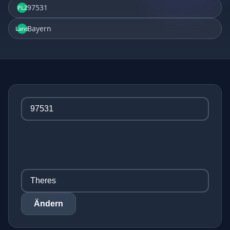
97531
PLZ
Bayern
Land
Ändern