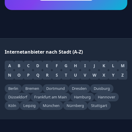
Internetanbieter nach Stadt (A-Z)
A
B
C
D
E
F
G
H
I
J
K
L
M
N
O
P
Q
R
S
T
U
V
W
X
Y
Z
Berlin
Bremen
Dortmund
Dresden
Duisburg
Düsseldorf
Frankfurt am Main
Hamburg
Hannover
Köln
Leipzig
München
Nürnberg
Stuttgart