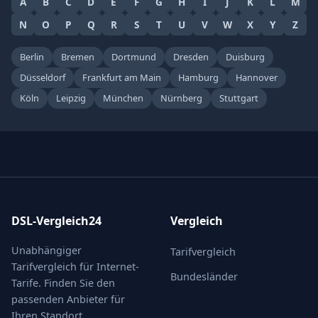
A
B
C
D
E
F
G
H
I
J
K
L
M
N
O
P
Q
R
S
T
U
V
W
X
Y
Z
Berlin
Bremen
Dortmund
Dresden
Duisburg
Düsseldorf
Frankfurt am Main
Hamburg
Hannover
Köln
Leipzig
München
Nürnberg
Stuttgart
DSL-Vergleich24
Vergleich
Unabhängiger
Tarifvergleich
Tarifvergleich für Internet-
Bundesländer
Tarife. Finden Sie den
passenden Anbieter für
Ihren Standort.