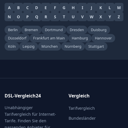
A
B
C
D
E
F
G
H
I
J
K
L
M
N
O
P
Q
R
S
T
U
V
W
X
Y
Z
Berlin
Bremen
Dortmund
Dresden
Duisburg
Düsseldorf
Frankfurt am Main
Hamburg
Hannover
Köln
Leipzig
München
Nürnberg
Stuttgart
DSL-Vergleich24
Vergleich
Unabhängiger
Tarifvergleich
Tarifvergleich für Internet-
Bundesländer
Tarife. Finden Sie den
passenden Anbieter für