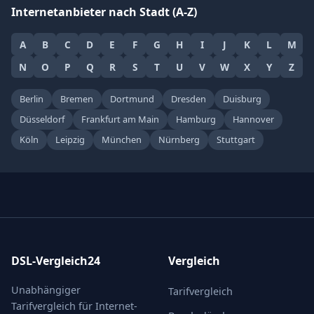
Internetanbieter nach Stadt (A-Z)
A
B
C
D
E
F
G
H
I
J
K
L
M
N
O
P
Q
R
S
T
U
V
W
X
Y
Z
Berlin
Bremen
Dortmund
Dresden
Duisburg
Düsseldorf
Frankfurt am Main
Hamburg
Hannover
Köln
Leipzig
München
Nürnberg
Stuttgart
DSL-Vergleich24
Vergleich
Unabhängiger
Tarifvergleich
Tarifvergleich für Internet-