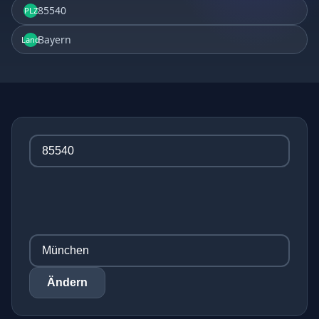
85540
PLZ
Bayern
Land
Ändern