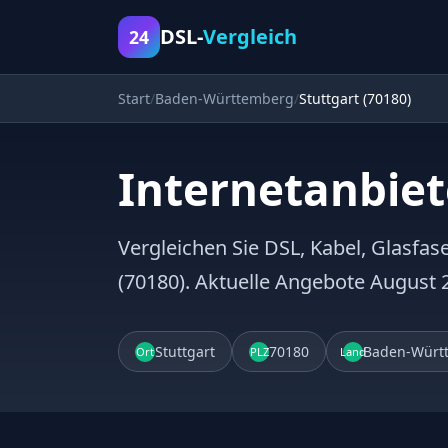
DSL-
Vergleich
24
Start
Baden-Württemberg
Stuttgart (70180)
Internetanbiet
Vergleichen Sie DSL, Kabel, Glasfase
(70180). Aktuelle Angebote August 
Stuttgart
70180
Baden-Würt
Ort
PLZ
Land