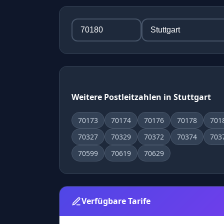
Weitere Postleitzahlen in Stuttgart
70173
70174
70176
70178
701
70327
70329
70372
70374
703
70599
70619
70629
Verfügbare Tarife