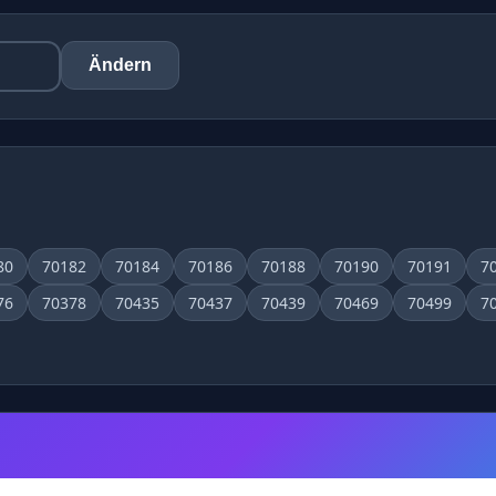
Ändern
80
70182
70184
70186
70188
70190
70191
7
76
70378
70435
70437
70439
70469
70499
7