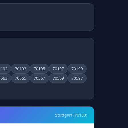
0192
70193
70195
70197
70199
0563
70565
70567
70569
70597
Stuttgart (70180)