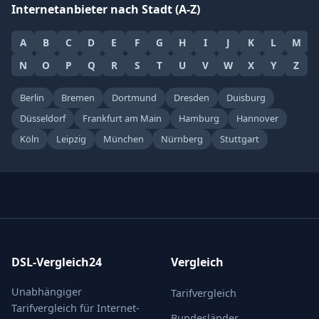
Internetanbieter nach Stadt (A-Z)
A
B
C
D
E
F
G
H
I
J
K
L
M
N
O
P
Q
R
S
T
U
V
W
X
Y
Z
Berlin
Bremen
Dortmund
Dresden
Duisburg
Düsseldorf
Frankfurt am Main
Hamburg
Hannover
Köln
Leipzig
München
Nürnberg
Stuttgart
DSL-Vergleich24
Vergleich
Unabhängiger
Tarifvergleich
Tarifvergleich für Internet-
Bundesländer