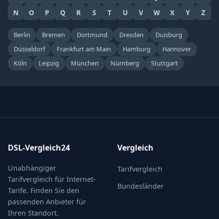
N
O
P
Q
R
S
T
U
V
W
X
Y
Z
Berlin
Bremen
Dortmund
Dresden
Duisburg
Düsseldorf
Frankfurt am Main
Hamburg
Hannover
Köln
Leipzig
München
Nürnberg
Stuttgart
DSL-Vergleich24
Vergleich
Unabhängiger
Tarifvergleich
Tarifvergleich für Internet-
Bundesländer
Tarife. Finden Sie den
passenden Anbieter für
Ihren Standort.