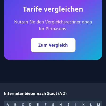
Tarife vergleichen
Nutzen Sie den Vergleichsrechner oben
für Pirmasens.
Zum Vergleich
Internetanbieter nach Stadt (A-Z)
A
B
C
D
E
F
G
H
I
J
K
L
M