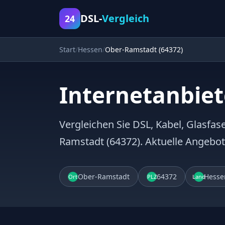
DSL-
Vergleich
24
Start
Hessen
Ober-Ramstadt (64372)
Internetanbiet
Vergleichen Sie DSL, Kabel, Glasfase
Ramstadt (64372). Aktuelle Angebo
Ober-Ramstadt
64372
Hesse
Ort
PLZ
Land