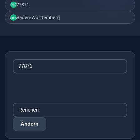
77871
PLZ
Baden-Württemberg
Land
Ändern