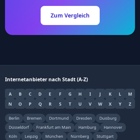
Zum Vergleich
Internetanbieter nach Stadt (A-Z)
A
B
C
D
E
F
G
H
I
J
K
L
M
N
O
P
Q
R
S
T
U
V
W
X
Y
Z
Berlin
Bremen
Dortmund
Dresden
Duisburg
Düsseldorf
Frankfurt am Main
Hamburg
Hannover
Köln
Leipzig
München
Nürnberg
Stuttgart