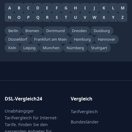
A
B
C
D
E
F
G
H
I
J
K
L
M
N
O
P
Q
R
S
T
U
V
W
X
Y
Z
Berlin
Bremen
Dortmund
Dresden
Duisburg
Düsseldorf
Frankfurt am Main
Hamburg
Hannover
Köln
Leipzig
München
Nürnberg
Stuttgart
DSL-Vergleich24
Vergleich
Unabhängiger
Tarifvergleich
Tarifvergleich für Internet-
Bundesländer
Tarife. Finden Sie den
passenden Anbieter für