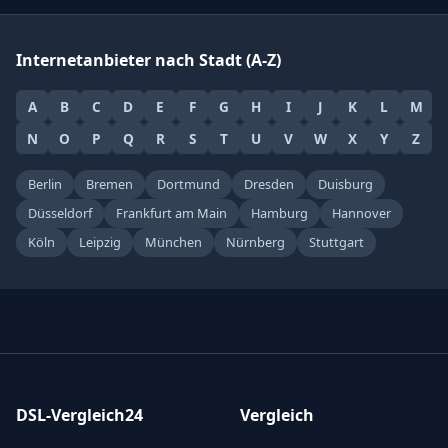
Internetanbieter nach Stadt (A-Z)
A
B
C
D
E
F
G
H
I
J
K
L
M
N
O
P
Q
R
S
T
U
V
W
X
Y
Z
Berlin
Bremen
Dortmund
Dresden
Duisburg
Düsseldorf
Frankfurt am Main
Hamburg
Hannover
Köln
Leipzig
München
Nürnberg
Stuttgart
DSL-Vergleich24
Vergleich