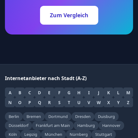
Zum Vergleich
Internetanbieter nach Stadt (A-Z)
A
B
C
D
E
F
G
H
I
J
K
L
M
N
O
P
Q
R
S
T
U
V
W
X
Y
Z
Berlin
Bremen
Dortmund
Dresden
Duisburg
Düsseldorf
Frankfurt am Main
Hamburg
Hannover
Köln
Leipzig
München
Nürnberg
Stuttgart