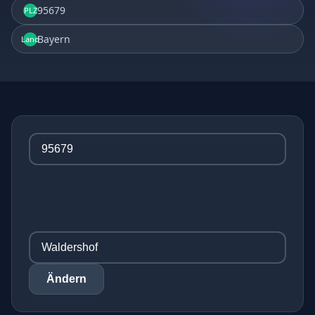
95679
PLZ
Bayern
Land
Ändern