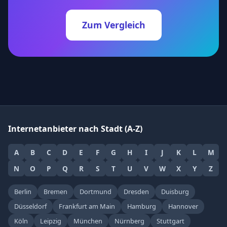
Zum Vergleich
Internetanbieter nach Stadt (A-Z)
A
B
C
D
E
F
G
H
I
J
K
L
M
N
O
P
Q
R
S
T
U
V
W
X
Y
Z
Berlin
Bremen
Dortmund
Dresden
Duisburg
Düsseldorf
Frankfurt am Main
Hamburg
Hannover
Köln
Leipzig
München
Nürnberg
Stuttgart