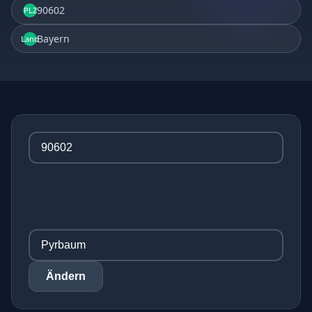
90602
PLZ
Bayern
Land
Ändern