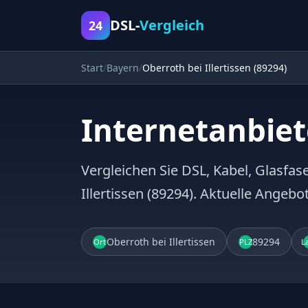
DSL-
Vergleich
24
Start
Bayern
Oberroth bei Illertissen (89294)
Internetanbiete
Vergleichen Sie DSL, Kabel, Glasfase
Illertissen (89294). Aktuelle Angeb
Oberroth bei Illertissen
89294
Ort
PLZ
L