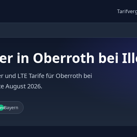
Tarifver
r in Oberroth bei Ill
r und LTE Tarife für Oberroth bei
ote August 2026.
Bayern
and