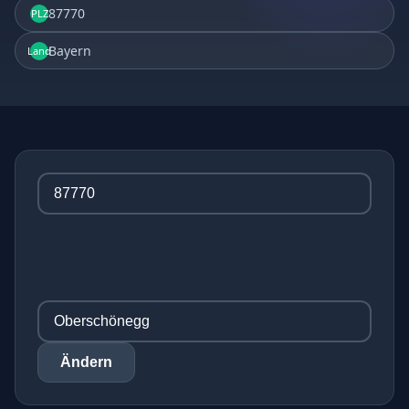
87770
PLZ
Bayern
Land
Ändern