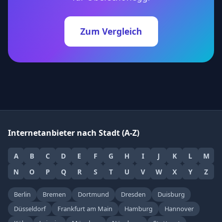
Zum Vergleich
Internetanbieter nach Stadt (A-Z)
A
B
C
D
E
F
G
H
I
J
K
L
M
N
O
P
Q
R
S
T
U
V
W
X
Y
Z
Berlin
Bremen
Dortmund
Dresden
Duisburg
Düsseldorf
Frankfurt am Main
Hamburg
Hannover