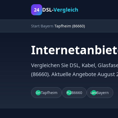
DSL-
Vergleich
24
Start
Bayern
Tapfheim (86660)
Internetanbiet
Vergleichen Sie DSL, Kabel, Glasfas
(86660). Aktuelle Angebote August 
Tapfheim
86660
Bayern
Ort
PLZ
Land