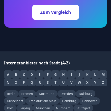
Zum Vergleich
Internetanbieter nach Stadt (A-Z)
A
B
C
D
E
F
G
H
I
J
K
L
M
N
O
P
Q
R
S
T
U
V
W
X
Y
Z
Berlin
Bremen
Dortmund
Dresden
Duisburg
Düsseldorf
Frankfurt am Main
Hamburg
Hannover
Köln
Leipzig
München
Nürnberg
Stuttgart