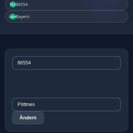
86554
PLZ
Bayern
Land
Ändern