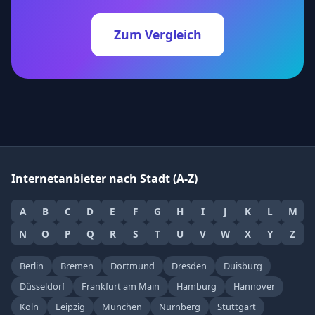
Zum Vergleich
Internetanbieter nach Stadt (A-Z)
A
B
C
D
E
F
G
H
I
J
K
L
M
N
O
P
Q
R
S
T
U
V
W
X
Y
Z
Berlin
Bremen
Dortmund
Dresden
Duisburg
Düsseldorf
Frankfurt am Main
Hamburg
Hannover
Köln
Leipzig
München
Nürnberg
Stuttgart