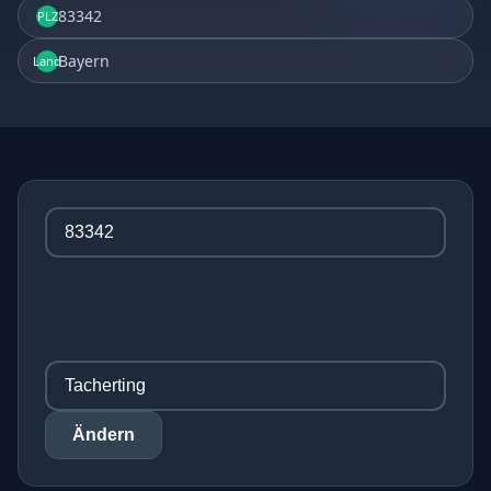
83342
PLZ
Bayern
Land
Ändern