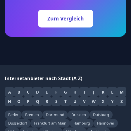
Zum Vergleich
Internetanbieter nach Stadt (A-Z)
A
B
C
D
E
F
G
H
I
J
K
L
M
N
O
P
Q
R
S
T
U
V
W
X
Y
Z
Berlin
Bremen
Dortmund
Dresden
Duisburg
Düsseldorf
Frankfurt am Main
Hamburg
Hannover