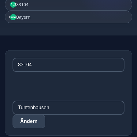
83104
PLZ
Bayern
Land
Ändern