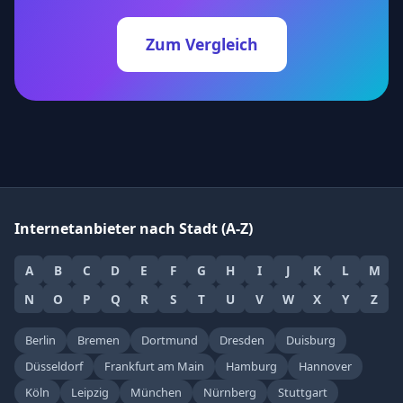
Zum Vergleich
Internetanbieter nach Stadt (A-Z)
A
B
C
D
E
F
G
H
I
J
K
L
M
N
O
P
Q
R
S
T
U
V
W
X
Y
Z
Berlin
Bremen
Dortmund
Dresden
Duisburg
Düsseldorf
Frankfurt am Main
Hamburg
Hannover
Köln
Leipzig
München
Nürnberg
Stuttgart