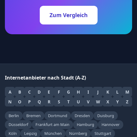
Zum Vergleich
Internetanbieter nach Stadt (A-Z)
A
B
C
D
E
F
G
H
I
J
K
L
M
N
O
P
Q
R
S
T
U
V
W
X
Y
Z
Berlin
Bremen
Dortmund
Dresden
Duisburg
Düsseldorf
Frankfurt am Main
Hamburg
Hannover
Köln
Leipzig
München
Nürnberg
Stuttgart