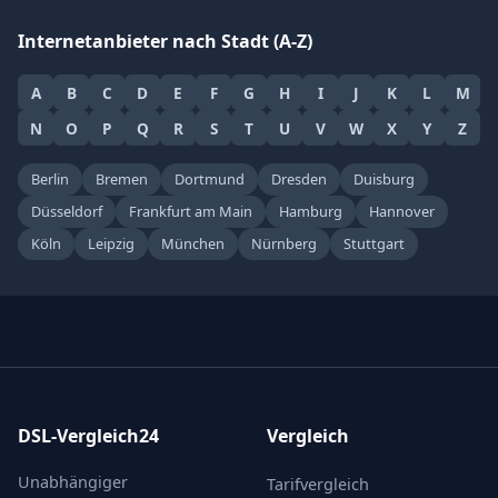
Internetanbieter nach Stadt (A-Z)
A
B
C
D
E
F
G
H
I
J
K
L
M
N
O
P
Q
R
S
T
U
V
W
X
Y
Z
Berlin
Bremen
Dortmund
Dresden
Duisburg
Düsseldorf
Frankfurt am Main
Hamburg
Hannover
Köln
Leipzig
München
Nürnberg
Stuttgart
DSL-Vergleich24
Vergleich
Unabhängiger
Tarifvergleich