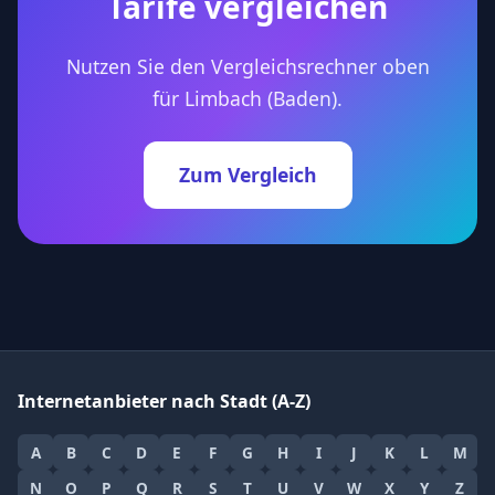
Tarife vergleichen
Nutzen Sie den Vergleichsrechner oben
für Limbach (Baden).
Zum Vergleich
Internetanbieter nach Stadt (A-Z)
A
B
C
D
E
F
G
H
I
J
K
L
M
N
O
P
Q
R
S
T
U
V
W
X
Y
Z