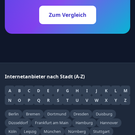
Zum Vergleich
Internetanbieter nach Stadt (A-Z)
A
B
C
D
E
F
G
H
I
J
K
L
M
N
O
P
Q
R
S
T
U
V
W
X
Y
Z
Berlin
Bremen
Dortmund
Dresden
Duisburg
Düsseldorf
Frankfurt am Main
Hamburg
Hannover
Köln
Leipzig
München
Nürnberg
Stuttgart