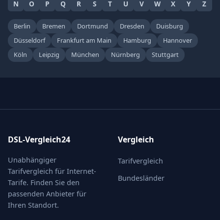
N
O
P
Q
R
S
T
U
V
W
X
Y
Z
Berlin
Bremen
Dortmund
Dresden
Duisburg
Düsseldorf
Frankfurt am Main
Hamburg
Hannover
Köln
Leipzig
München
Nürnberg
Stuttgart
DSL-Vergleich24
Vergleich
Unabhängiger
Tarifvergleich
Tarifvergleich für Internet-
Bundesländer
Tarife. Finden Sie den
passenden Anbieter für
Ihren Standort.