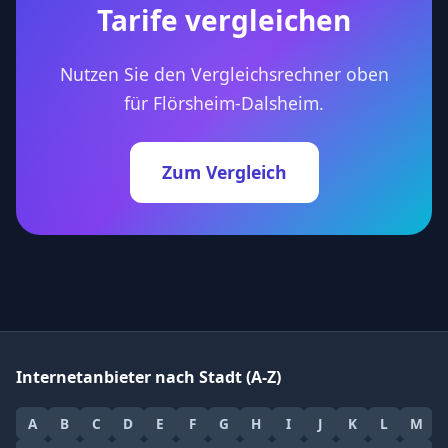
Tarife vergleichen
Nutzen Sie den Vergleichsrechner oben
für Flörsheim-Dalsheim.
Zum Vergleich
Internetanbieter nach Stadt (A-Z)
A
B
C
D
E
F
G
H
I
J
K
L
M