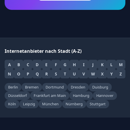
Internetanbieter nach Stadt (A-Z)
A
B
C
D
E
F
G
H
I
J
K
L
M
N
O
P
Q
R
S
T
U
V
W
X
Y
Z
Berlin
Bremen
Dortmund
Dresden
Duisburg
Düsseldorf
Frankfurt am Main
Hamburg
Hannover
Köln
Leipzig
München
Nürnberg
Stuttgart