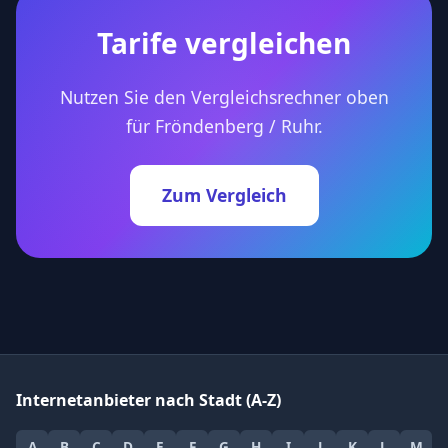
Tarife vergleichen
Nutzen Sie den Vergleichsrechner oben
für Fröndenberg / Ruhr.
Zum Vergleich
Internetanbieter nach Stadt (A-Z)
A
B
C
D
E
F
G
H
I
J
K
L
M