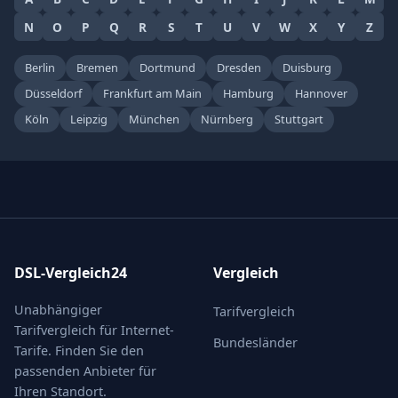
N
O
P
Q
R
S
T
U
V
W
X
Y
Z
Berlin
Bremen
Dortmund
Dresden
Duisburg
Düsseldorf
Frankfurt am Main
Hamburg
Hannover
Köln
Leipzig
München
Nürnberg
Stuttgart
DSL-Vergleich24
Vergleich
Unabhängiger
Tarifvergleich
Tarifvergleich für Internet-
Bundesländer
Tarife. Finden Sie den
passenden Anbieter für
Ihren Standort.