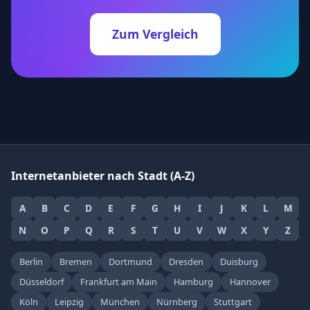
Zum Vergleich
Internetanbieter nach Stadt (A-Z)
A
B
C
D
E
F
G
H
I
J
K
L
M
N
O
P
Q
R
S
T
U
V
W
X
Y
Z
Berlin
Bremen
Dortmund
Dresden
Duisburg
Düsseldorf
Frankfurt am Main
Hamburg
Hannover
Köln
Leipzig
München
Nürnberg
Stuttgart