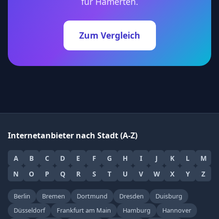
für Hämerten.
Zum Vergleich
Internetanbieter nach Stadt (A-Z)
A
B
C
D
E
F
G
H
I
J
K
L
M
N
O
P
Q
R
S
T
U
V
W
X
Y
Z
Berlin
Bremen
Dortmund
Dresden
Duisburg
Düsseldorf
Frankfurt am Main
Hamburg
Hannover