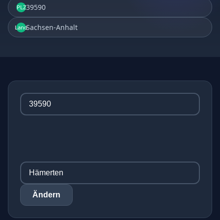
39590
PLZ
Sachsen-Anhalt
Land
Ändern