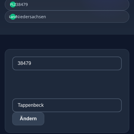
38479
PLZ
Niedersachsen
Land
Ändern