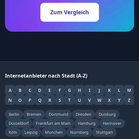
Zum Vergleich
Internetanbieter nach Stadt (A-Z)
A
B
C
D
E
F
G
H
I
J
K
L
M
N
O
P
Q
R
S
T
U
V
W
X
Y
Z
Berlin
Bremen
Dortmund
Dresden
Duisburg
Düsseldorf
Frankfurt am Main
Hamburg
Hannover
Köln
Leipzig
München
Nürnberg
Stuttgart