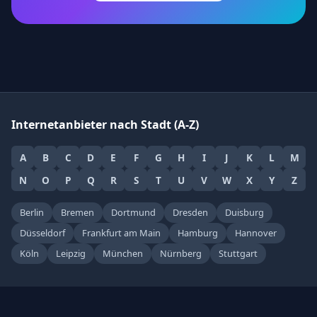
Internetanbieter nach Stadt (A-Z)
A
B
C
D
E
F
G
H
I
J
K
L
M
N
O
P
Q
R
S
T
U
V
W
X
Y
Z
Berlin
Bremen
Dortmund
Dresden
Duisburg
Düsseldorf
Frankfurt am Main
Hamburg
Hannover
Köln
Leipzig
München
Nürnberg
Stuttgart