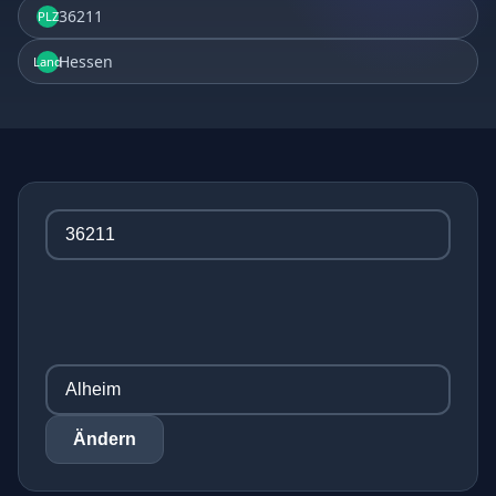
36211
PLZ
Hessen
Land
Ändern