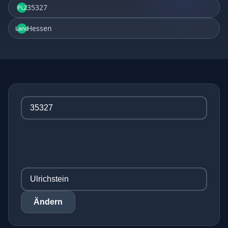
35327
PLZ
Hessen
Land
Ändern