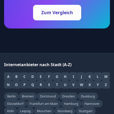
Zum Vergleich
Internetanbieter nach Stadt (A-Z)
A
B
C
D
E
F
G
H
I
J
K
L
M
N
O
P
Q
R
S
T
U
V
W
X
Y
Z
Berlin
Bremen
Dortmund
Dresden
Duisburg
Düsseldorf
Frankfurt am Main
Hamburg
Hannover
Köln
Leipzig
München
Nürnberg
Stuttgart