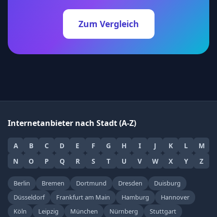
Zum Vergleich
Internetanbieter nach Stadt (A-Z)
A
B
C
D
E
F
G
H
I
J
K
L
M
N
O
P
Q
R
S
T
U
V
W
X
Y
Z
Berlin
Bremen
Dortmund
Dresden
Duisburg
Düsseldorf
Frankfurt am Main
Hamburg
Hannover
Köln
Leipzig
München
Nürnberg
Stuttgart