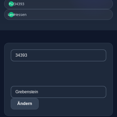
34393
PLZ
Hessen
Land
Ändern