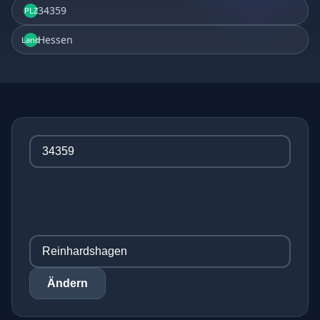
34359
PLZ
Hessen
Land
Ändern