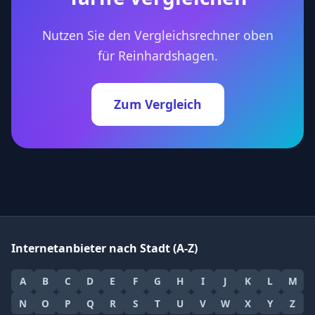
Nutzen Sie den Vergleichsrechner oben
für Reinhardshagen.
Zum Vergleich
Internetanbieter nach Stadt (A-Z)
A
B
C
D
E
F
G
H
I
J
K
L
M
N
O
P
Q
R
S
T
U
V
W
X
Y
Z