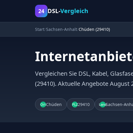
DSL-
Vergleich
24
Start
Sachsen-Anhalt
Chüden (29410)
Internetanbiet
Vergleichen Sie DSL, Kabel, Glasfas
(29410). Aktuelle Angebote August 
Chüden
29410
Sachsen-Anha
Ort
PLZ
Land