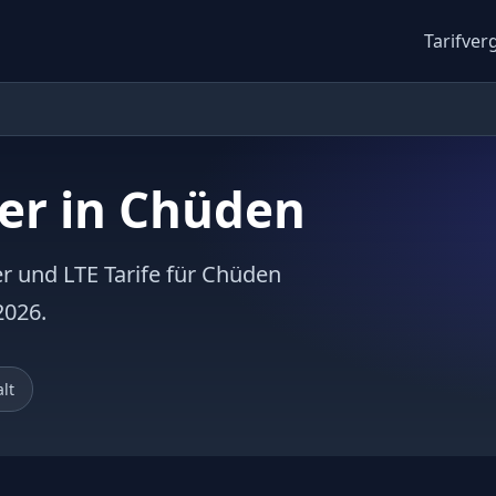
Tarifver
er in Chüden
er und LTE Tarife für Chüden
2026.
lt