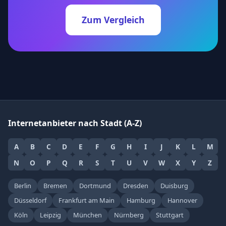
Zum Vergleich
Internetanbieter nach Stadt (A-Z)
A
B
C
D
E
F
G
H
I
J
K
L
M
N
O
P
Q
R
S
T
U
V
W
X
Y
Z
Berlin
Bremen
Dortmund
Dresden
Duisburg
Düsseldorf
Frankfurt am Main
Hamburg
Hannover
Köln
Leipzig
München
Nürnberg
Stuttgart