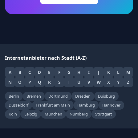
Internetanbieter nach Stadt (A-Z)
A
B
C
D
E
F
G
H
I
J
K
L
M
N
O
P
Q
R
S
T
U
V
W
X
Y
Z
Berlin
Bremen
Dortmund
Dresden
Duisburg
Düsseldorf
Frankfurt am Main
Hamburg
Hannover
Köln
Leipzig
München
Nürnberg
Stuttgart