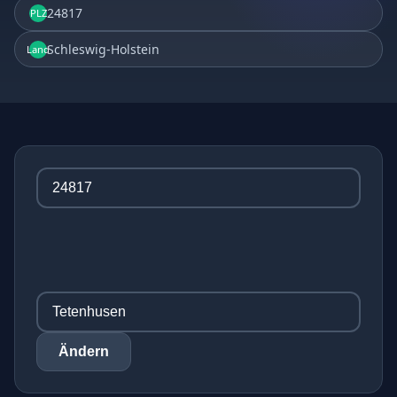
24817
PLZ
Schleswig-Holstein
Land
Ändern