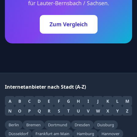
für Lauter-Bernsbach / Sachsen.
Zum Vergleich
Internetanbieter nach Stadt (A-Z)
A
B
C
D
E
F
G
H
I
J
K
L
M
N
O
P
Q
R
S
T
U
V
W
X
Y
Z
Berlin
Bremen
Dortmund
Dresden
Duisburg
Düsseldorf
Frankfurt am Main
Hamburg
Hannover