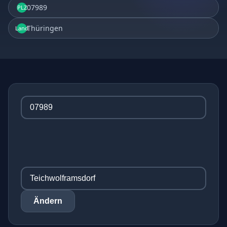
07989
PLZ
Thüringen
Land
Ändern