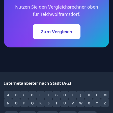
Nutzen Sie den Vergleichsrechner oben
für Teichwolframsdorf.
Zum Vergleich
Internetanbieter nach Stadt (A-Z)
A
B
C
D
E
F
G
H
I
J
K
L
M
N
O
P
Q
R
S
T
U
V
W
X
Y
Z