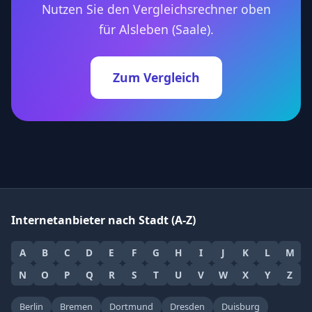
Nutzen Sie den Vergleichsrechner oben
für Alsleben (Saale).
Zum Vergleich
Internetanbieter nach Stadt (A-Z)
A
B
C
D
E
F
G
H
I
J
K
L
M
N
O
P
Q
R
S
T
U
V
W
X
Y
Z
Berlin
Bremen
Dortmund
Dresden
Duisburg